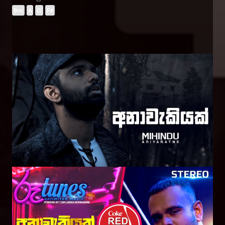
Bm
A
G
F#