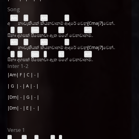
Song
Am
G
Am
G
අ
නා
වැකියක්
කියනවානම්
ආදරේ වෙනු[
Cmaj7]වෙන්..
F
G
Dm
!
E7
Am
සි
නා
දහසක්
පිපෙන
වා ඇත
මගේ වෙනවා
නම්..
Am
G
Am
G
අ
නා
වැකියක්
කියනවානම්
ආදරේ වෙනු[
Cmaj7]වෙන්..
F
G
Dm
!
E7
Am
සි
නා
දහසක්
පිපෙන
වා ඇත
මගේ වෙනවා
නම්..
Inter 1-2
|Am| F | C | - |
| G | - | A | - |
|Dm| - | G | - |
|Dm| - | E | - |
Verse 1
C
G
F
C
!