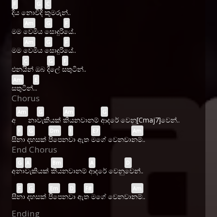
F
G
C
දිය නො
විදි
කුමරුන්..
Am
G
F
මම
වෙමිය
සොදුරි
යේ..
Am
G
F
මම
වෙමිය
සොදුරි
යේ..
C
G
F
එන
යින් ඔබ
දිලේ
සතුටින්..
Am
E
සතුටින්
...
Chorus
Am
G
Am
G
අ
නා
වැකියක්
කියනවානම්
ආදරේ වෙනු[
Cmaj7]වෙන්..
F
G
Dm
!
E7
Am
සි
නා
දහසක්
පිපෙන
වා ඇත
මගේ වෙනවා
නම්..
End Chorus
G
A
Bm
A
D
අ
නා
වැකියක්
කියනවානම්
ආදරේ වෙනු
වෙන්..
F
G
Em
D
F#
Am
සි
නා
දහසක්
පිපෙන
වා ඇ
ත මගේ වෙනවා
නම්..
Ending