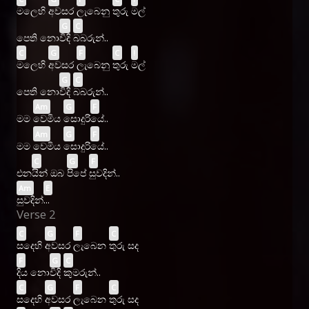
මලෙහි
අවසර
ලැබෙනු
තුරු
මල්
G
C
පෙති නො
විදි
බබරුන්..
C
G
F
C
!
මලෙහි
අවසර
ලැබෙනු
තුරු
මල්
G
C
පෙති නො
විදි
බබරුන්..
Am
G
F
මම
වෙමිය
සොදුරි
යේ..
Am
G
F
මම
වෙමිය
සොදුරි
යේ..
C
G
F
එන
යින් ඔබ
පිපේ
සුවදින්..
Am
E
සුවදින්
...
Verse 2
C
G
F
C
සදෙහි
අවසර
ලැබෙන
තුරු සද
F
G
C
දිය නො
විදි
කුමරුන්..
C
G
F
C
සදෙහි
අවසර
ලැබෙන
තුරු සද